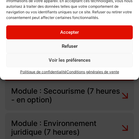
informations de votre appareil. En acceptant ces technologies, vous nous
24 mois.
autorisez à traiter des données telles que votre comportement de
Durée de la formation
navigation ou vos identifiants uniques sur ce site. Refuser ou retirer votre
34 Heures
consentement peut affecter certaines fonctionnalités.
Prix
MAC APS ( avec Mac SST) : 418 euros
Accepter
MAC APS ( sans Mac SST) : 364 euros
Refuser
Contenu du programme
Voir les préférences
Politique de confidentialité
Conditions générales de vente
Télécharger le programme détaillé
Module : Secourisme (7 heures
- en option)
Module : Environnement
juridique (7 heures)