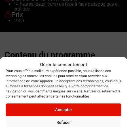
14 heures (deux jours) de face à face pédagogique et
pratique
Prix
195 €
Contenu du programme
Gérer le consentement
Télécharger le programme détaillé
Pour vous offrir la meilleure expérience possible, nous utilisons des
technologies comme les cookies pour stocker et/ou accéder aux
informations de votre appareil. En acceptant ces technologies, vous nous
Séquence 1 : Prévention – 4h
autorisez à traiter des données telles que votre comportement de
navigation ou vos identifiants uniques sur ce site. Refuser ou retirer votre
consentement peut affecter certaines fonctionnalités.
Séquence 2 : Moyen de
Accepter
secours – 2h
Refuser